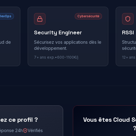
DevOps
Cybersécurité
Security Engineer
RSSI
oud de
Sécurisez vos applications dès le
Struct
développement.
sécurit
7+
ans exp.
•
600
-
1100
€/j
12+
ans
z ce profil ?
Vous êtes
Cloud S
éponse 24h
Vérifiés