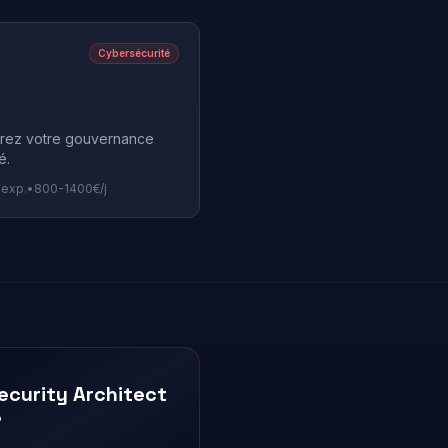
Cybersécurité
urez votre gouvernance
é.
 exp.
•
800
-
1400
€/j
ecurity Architect
?