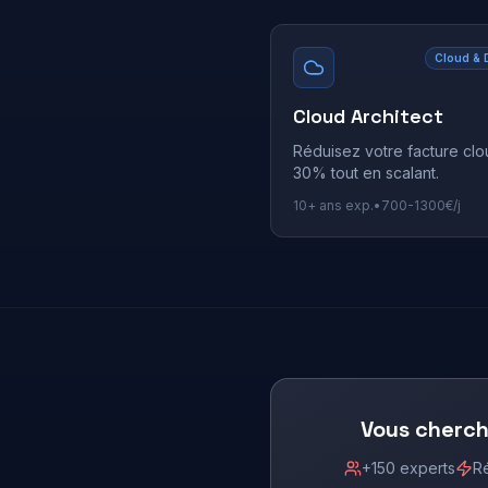
Cloud & 
Cloud Architect
Réduisez votre facture cl
30% tout en scalant.
10+
ans exp.
•
700
-
1300
€/j
Vous cherche
+150 experts
R