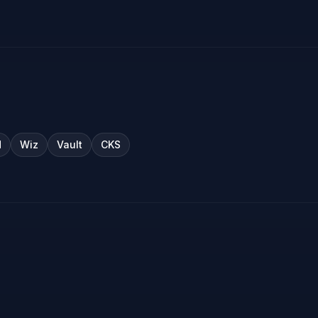
d
Wiz
Vault
CKS