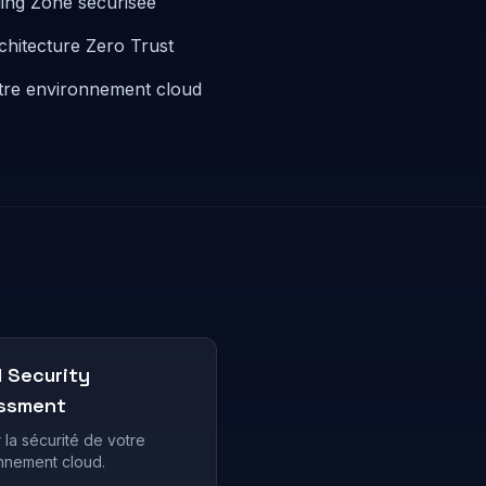
ing Zone sécurisée
chitecture Zero Trust
otre environnement cloud
d Security
ssment
 la sécurité de votre
nnement cloud.