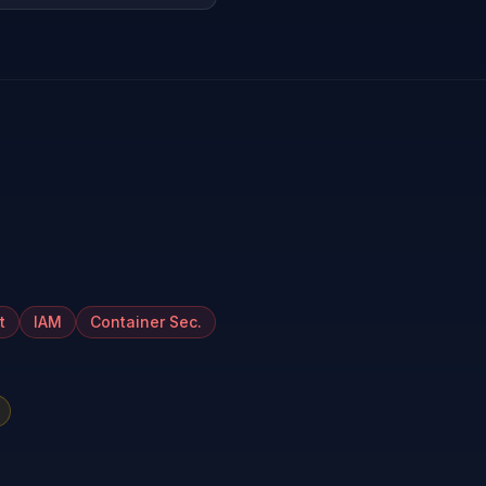
t
IAM
Container Sec.