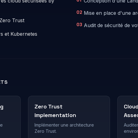
res cloud sécurisées by
Conception d'une Land
02
Mise en place d'une ar
Zero Trust
03
Audit de sécurité de v
s et Kubernetes
ETS
ng
Zero Trust
Clou
Implementation
Asse
ne
Implémenter une architecture
Auditer
Zero Trust.
enviro