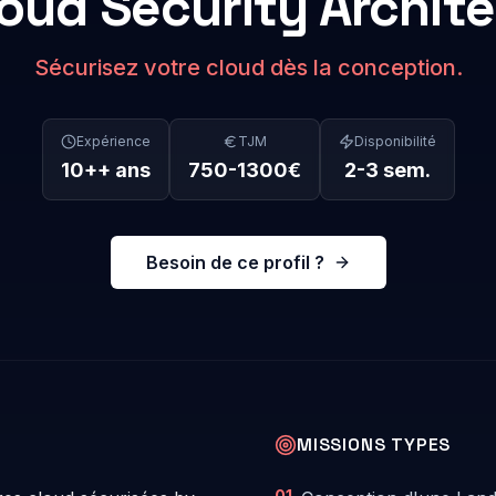
oud Security Archit
Sécurisez votre cloud dès la conception.
Expérience
TJM
Disponibilité
10+
+ ans
750
-
1300
€
2-3 sem.
Besoin de ce profil ?
MISSIONS TYPES
01