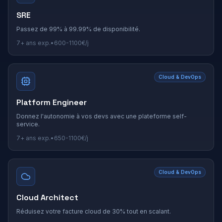
SRE
Passez de 99% à 99.99% de disponibilité.
7+
ans exp.
•
600
-
1100
€/j
Cloud & DevOps
Platform Engineer
Donnez l'autonomie à vos devs avec une plateforme self-
service.
7+
ans exp.
•
650
-
1100
€/j
Cloud & DevOps
Cloud Architect
Réduisez votre facture cloud de 30% tout en scalant.