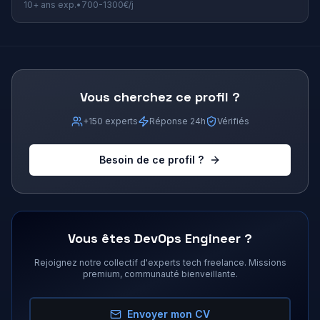
10+
ans exp.
•
700
-
1300
€/j
Vous cherchez ce profil ?
+150 experts
Réponse 24h
Vérifiés
Besoin de ce profil ?
Vous êtes
DevOps Engineer
?
Rejoignez notre collectif d'experts tech freelance. Missions
premium, communauté bienveillante.
Envoyer mon CV