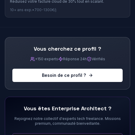
Réduisez votre facture cloud de 30% tout en scalant.
10+
ans exp.
•
700
-
1300
€/j
Vous cherchez ce profil ?
+150 experts
Réponse 24h
Vérifiés
Besoin de ce profil ?
Vous êtes
Enterprise Architect
?
Rejoignez notre collectif d'experts tech freelance. Missions
premium, communauté bienveillante.