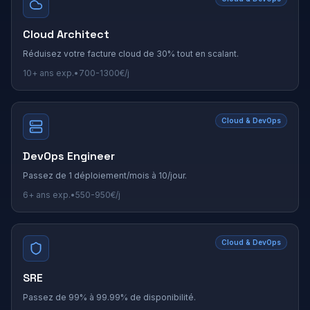
Cloud Architect
Réduisez votre facture cloud de 30% tout en scalant.
10+
ans exp.
•
700
-
1300
€/j
Cloud & DevOps
DevOps Engineer
Passez de 1 déploiement/mois à 10/jour.
6+
ans exp.
•
550
-
950
€/j
Cloud & DevOps
SRE
Passez de 99% à 99.99% de disponibilité.