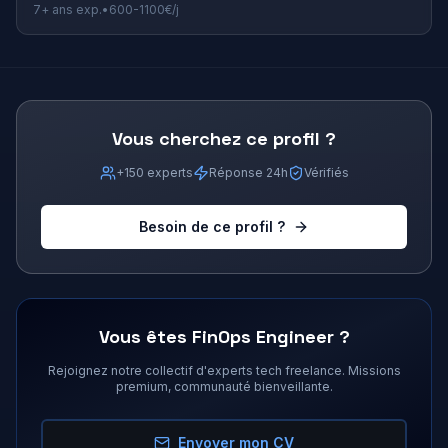
7+
ans exp.
•
600
-
1100
€/j
Vous cherchez ce profil ?
+150 experts
Réponse 24h
Vérifiés
Besoin de ce profil ?
Vous êtes
FinOps Engineer
?
Rejoignez notre collectif d'experts tech freelance. Missions
premium, communauté bienveillante.
Envoyer mon CV