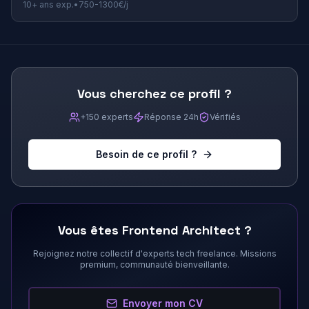
10+
ans exp.
•
750
-
1300
€/j
Vous cherchez ce profil ?
+150 experts
Réponse 24h
Vérifiés
Besoin de ce profil ?
Vous êtes
Frontend Architect
?
Rejoignez notre collectif d'experts tech freelance. Missions
premium, communauté bienveillante.
Envoyer mon CV